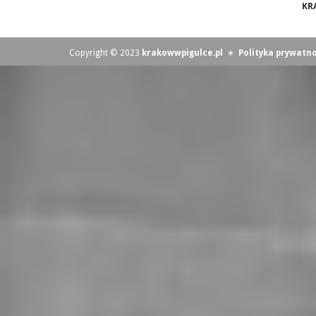
KR
Copyright © 2023
krakowwpigulce.pl
∗
Polityka prywatno