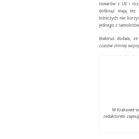
towarów z UE i rozs
dotknąć mają też l
lotniczych nie korzy
jednego z samolotów
Białoruś dodała, że
czasów zimnej wojny
W Krakowie w 
redaktorem zajmuj