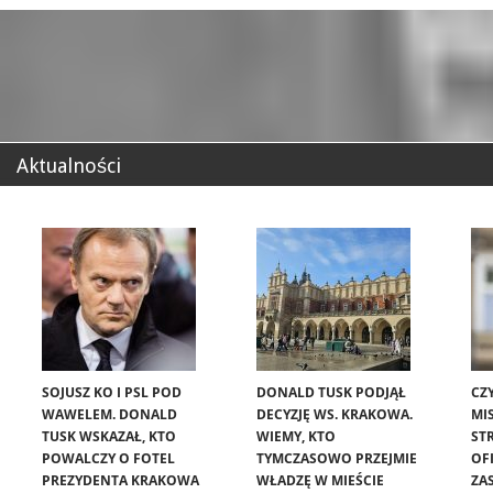
Aktualności
SOJUSZ KO I PSL POD
DONALD TUSK PODJĄŁ
CZ
WAWELEM. DONALD
DECYZJĘ WS. KRAKOWA.
MIS
TUSK WSKAZAŁ, KTO
WIEMY, KTO
ST
POWALCZY O FOTEL
TYMCZASOWO PRZEJMIE
OF
PREZYDENTA KRAKOWA
WŁADZĘ W MIEŚCIE
ZA