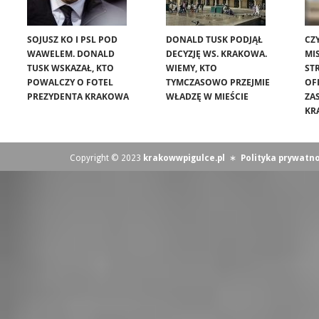
SOJUSZ KO I PSL POD
DONALD TUSK PODJĄŁ
CZ
WAWELEM. DONALD
DECYZJĘ WS. KRAKOWA.
MIS
TUSK WSKAZAŁ, KTO
WIEMY, KTO
ST
POWALCZY O FOTEL
TYMCZASOWO PRZEJMIE
OF
PREZYDENTA KRAKOWA
WŁADZĘ W MIEŚCIE
ZA
KR
Copyright © 2023
krakowwpigulce.pl
∗
Polityka prywatno