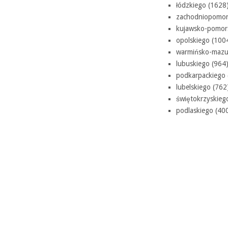
łódzkiego (1628)
zachodniopomors
kujawsko-pomors
opolskiego (1004
warmińsko-mazur
lubuskiego (964)
podkarpackiego 
lubelskiego (762
świętokrzyskiego
podlaskiego (400