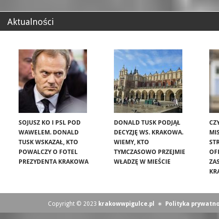
Aktualności
SOJUSZ KO I PSL POD
DONALD TUSK PODJĄŁ
CZ
WAWELEM. DONALD
DECYZJĘ WS. KRAKOWA.
MIS
TUSK WSKAZAŁ, KTO
WIEMY, KTO
ST
POWALCZY O FOTEL
TYMCZASOWO PRZEJMIE
OF
PREZYDENTA KRAKOWA
WŁADZĘ W MIEŚCIE
ZA
KR
Copyright © 2023
krakowwpigulce.pl
∗
Polityka prywatno