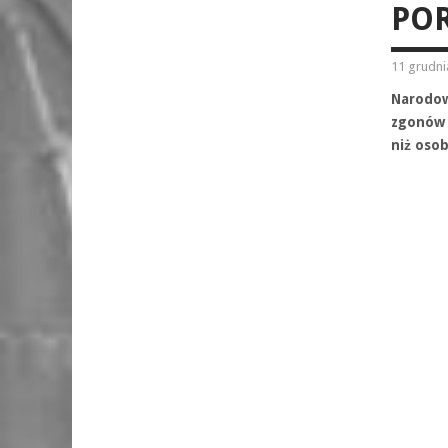
PO
11 grudni
Narodow
zgonów n
niż oso