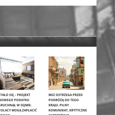
STAŁO SIĘ – PROJEKT
MSZ OSTRZEGA PRZED
NOWEGO PODATKU
PODRÓŻĄ DO TEGO
GRUCHNĄŁ W SEJMIE.
KRAJU. PILNY
POLACY MOGĄ ZAPŁACIĆ
KOMUNIKAT, KRYTYCZNE