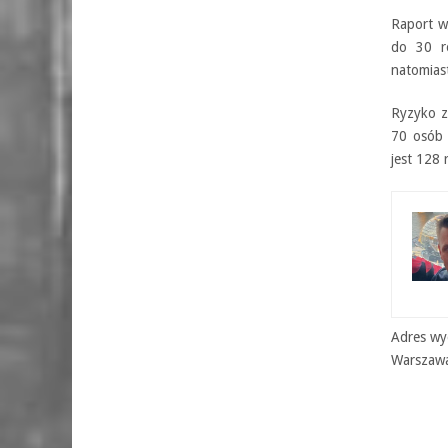
Raport w
do 30 ro
natomias
Ryzyko z
70 osób 
jest 128 
Adres wyd
Warszaw