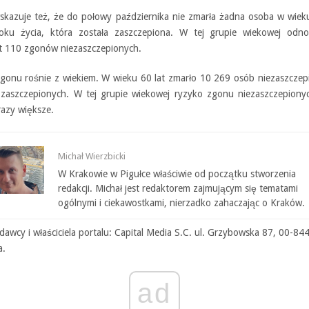
skazuje też, że do połowy października nie zmarła żadna osoba w wiek
ku życia, która została zaszczepiona. W tej grupie wiekowej odn
t 110 zgonów niezaszczepionych.
gonu rośnie z wiekiem. W wieku 60 lat zmarło 10 269 osób niezaszczep
zaszczepionych. W tej grupie wiekowej ryzyko zgonu niezaszczepiony
razy większe.
Michał Wierzbicki
W Krakowie w Pigułce właściwie od początku stworzenia
redakcji. Michał jest redaktorem zajmującym się tematami
ogólnymi i ciekawostkami, nierzadko zahaczając o Kraków.
awcy i właściciela portalu: Capital Media S.C. ul. Grzybowska 87, 00-84
a.
ad