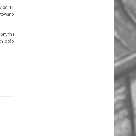
u od 11
otowano
ionych i
ch osób
4