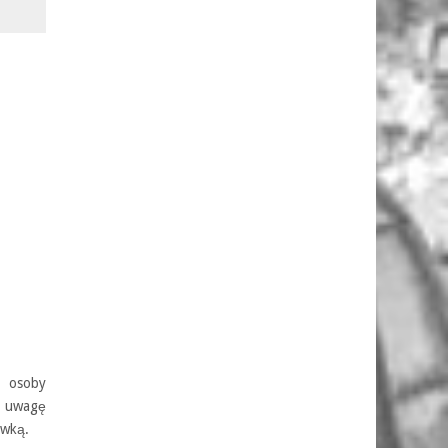
e osoby
d uwagę
awką.