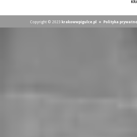
KR
Copyright © 2023
krakowwpigulce.pl
∗
Polityka prywatno