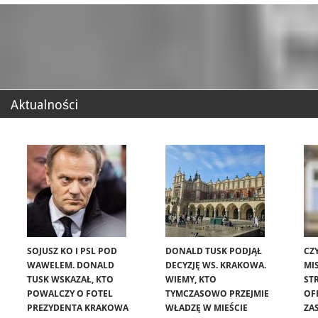
Aktualności
SOJUSZ KO I PSL POD
DONALD TUSK PODJĄŁ
CZ
WAWELEM. DONALD
DECYZJĘ WS. KRAKOWA.
MIS
TUSK WSKAZAŁ, KTO
WIEMY, KTO
ST
POWALCZY O FOTEL
TYMCZASOWO PRZEJMIE
OF
PREZYDENTA KRAKOWA
WŁADZĘ W MIEŚCIE
ZA