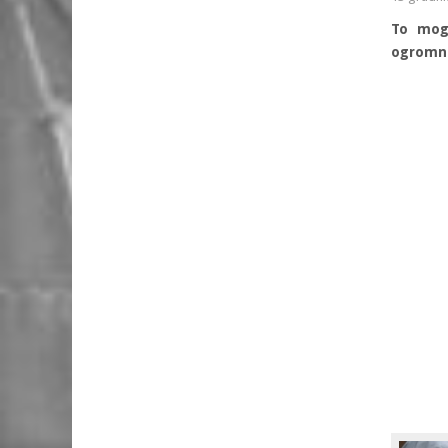
To mog
ogromna 