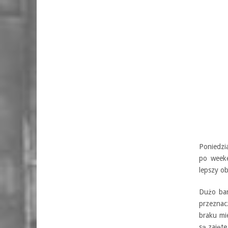
Poniedzi
po weeke
lepszy ob
Dużo bar
przeznac
braku mi
są zajęte