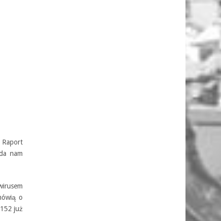
 Raport
 da nam
wirusem
mówią o
 152 już