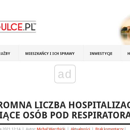
ŁUŻBY
MIESZKAŃCY I ICH SPRAWY
INWESTYCJE
H
ad
OMNA LICZBA HOSPITALIZAC
IĄCE OSÓB POD RESPIRATOR
a 2021 12:14
|
Autor:
Michał Wierzbicki
|
Aktualności
|
Brak komentarzy
|