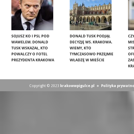
SOJUSZ KO I PSL POD
DONALD TUSK PODJĄŁ
CZ
WAWELEM. DONALD
DECYZJĘ WS. KRAKOWA.
MIS
TUSK WSKAZAŁ, KTO
WIEMY, KTO
ST
POWALCZY O FOTEL
TYMCZASOWO PRZEJMIE
OF
PREZYDENTA KRAKOWA
WŁADZĘ W MIEŚCIE
ZA
KR
Copyright © 2023
krakowwpigulce.pl
∗
Polityka prywatno