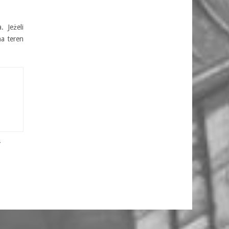
 Jeżeli
na teren
4