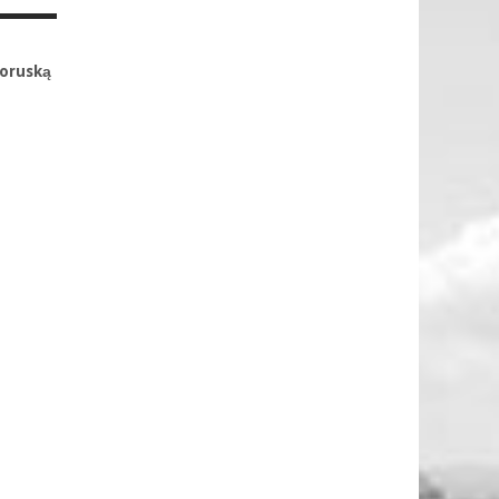
łoruską