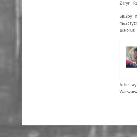
Żaryn, R
Służby n
mężczyzn
Białorusi
Adres wyd
Warszaw