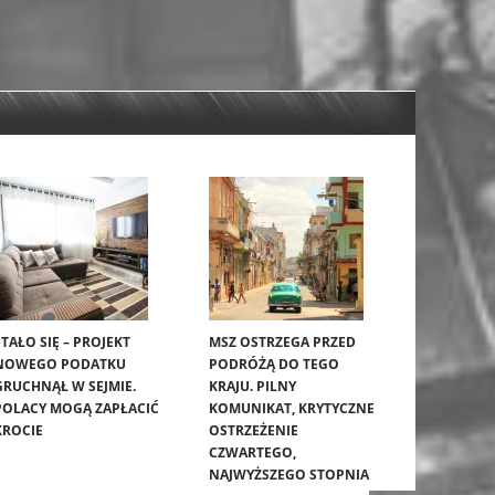
STAŁO SIĘ – PROJEKT
MSZ OSTRZEGA PRZED
NOWEGO PODATKU
PODRÓŻĄ DO TEGO
GRUCHNĄŁ W SEJMIE.
KRAJU. PILNY
POLACY MOGĄ ZAPŁACIĆ
KOMUNIKAT, KRYTYCZNE
KROCIE
OSTRZEŻENIE
CZWARTEGO,
NAJWYŻSZEGO STOPNIA