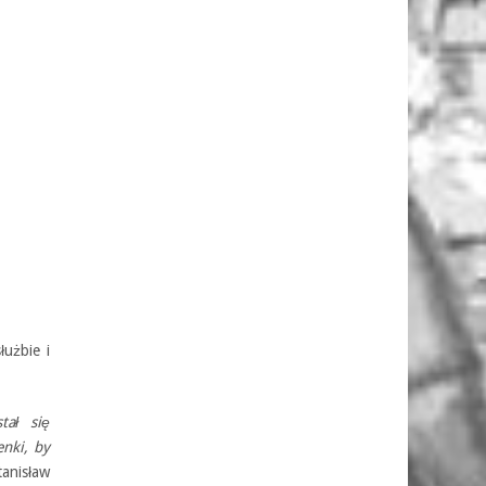
łużbie i
tał się
nki, by
anisław