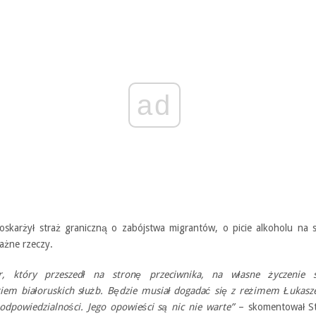
ad
 oskarżył straż graniczną o zabójstwa migrantów, o picie alkoholu na s
ażne rzeczy.
er, który przeszedł na stronę przeciwnika, na własne życzenie s
kiem białoruskich służb. Będzie musiał dogadać się z reżimem Łukasze
odpowiedzialności. Jego opowieści są nic nie warte”
– skomentował St