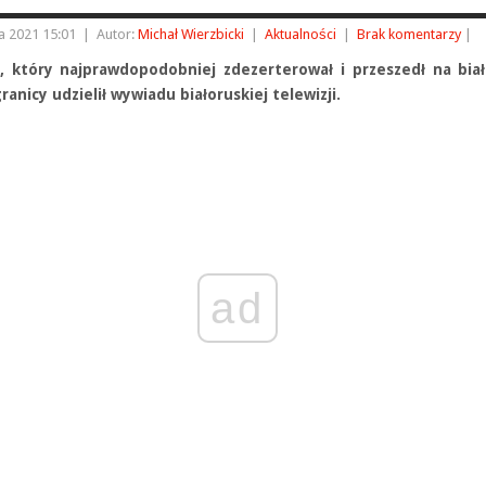
a 2021 15:01
|
Autor:
Michał Wierzbicki
|
Aktualności
|
Brak komentarzy
|
., który najprawdopodobniej zdezerterował i przeszedł na bia
ranicy udzielił wywiadu białoruskiej telewizji.
ad