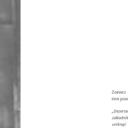
Żołnierz
inne pow
„Dezert
zakładni
uniknąć 