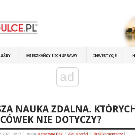
ŁUŻBY
MIESZKAŃCY I ICH SPRAWY
INWESTYCJE
H
ad
ZA NAUKA ZDALNA. KTÓRYC
CÓWEK NIE DOTYCZY?
a 2021 10:17
|
Autor:
Katarzyna Bąk
|
Aktualności
|
Brak komentarzy
|