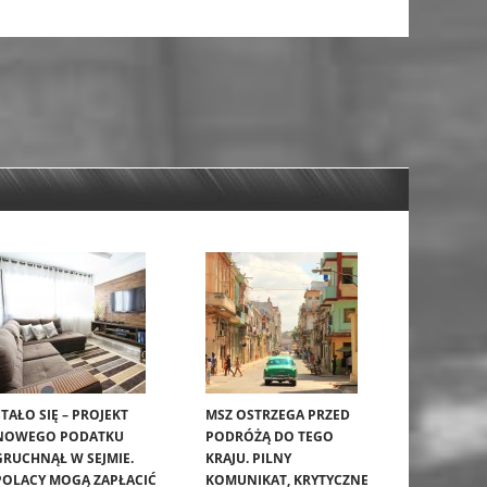
STAŁO SIĘ – PROJEKT
MSZ OSTRZEGA PRZED
NOWEGO PODATKU
PODRÓŻĄ DO TEGO
GRUCHNĄŁ W SEJMIE.
KRAJU. PILNY
POLACY MOGĄ ZAPŁACIĆ
KOMUNIKAT, KRYTYCZNE