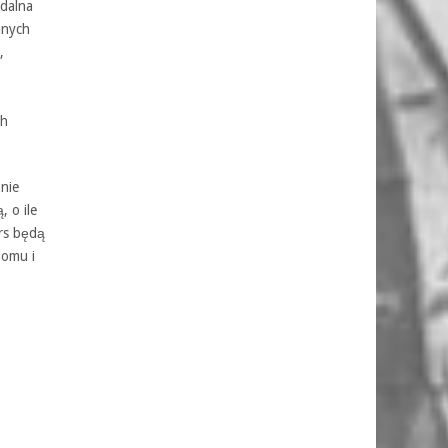
zdalna
nnych
,
ch
 nie
 o ile
rs będą
domu i