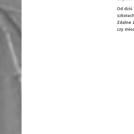
Od dziś
szkołac
Zdalne 
czy mło