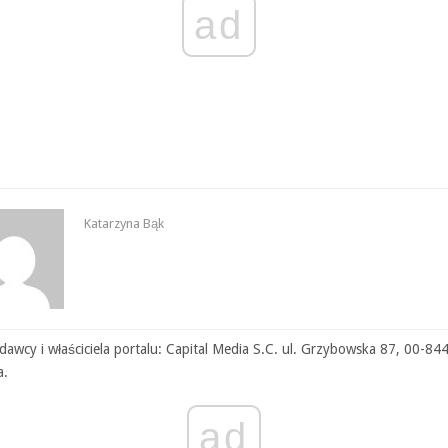
ad
Katarzyna Bąk
awcy i właściciela portalu: Capital Media S.C. ul. Grzybowska 87, 00-84
a.
ad