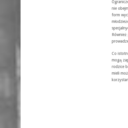
Ogranicze
nie obej
form wyc
młodzież
specjaln
Również 
prowadze
Co istotn
mogą zape
rodzice 
mieli moż
korzystan