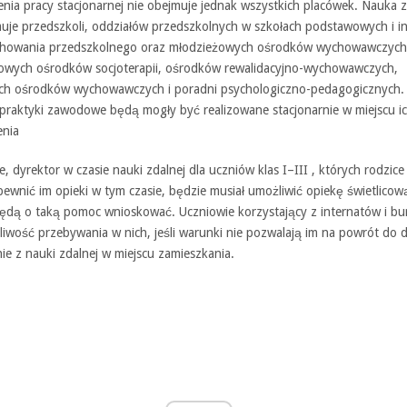
nia pracy stacjonarnej nie obejmuje jednak wszystkich placówek. Nauka 
muje przedszkoli, oddziałów przedszkolnych w szkołach podstawowych i i
howania przedszkolnego oraz młodzieżowych ośrodków wychowawczych
owych ośrodków socjoterapii, ośrodków rewalidacyjno-wychowawczych,
ych ośrodków wychowawczych i poradni psychologiczno-pedagogicznych.
praktyki zawodowe będą mogły być realizowane stacjonarnie w miejscu i
nia
e, dyrektor w czasie nauki zdalnej dla uczniów klas I–III , których rodzice
wnić im opieki w tym czasie, będzie musiał umożliwić opiekę świetlicową,
będą o taką pomoc wnioskować. Uczniowie korzystający z internatów i bu
liwość przebywania w nich, jeśli warunki nie pozwalają im na powrót do 
ie z nauki zdalnej w miejscu zamieszkania.