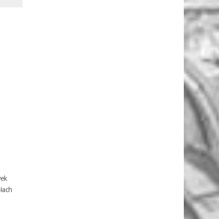
wek
łach