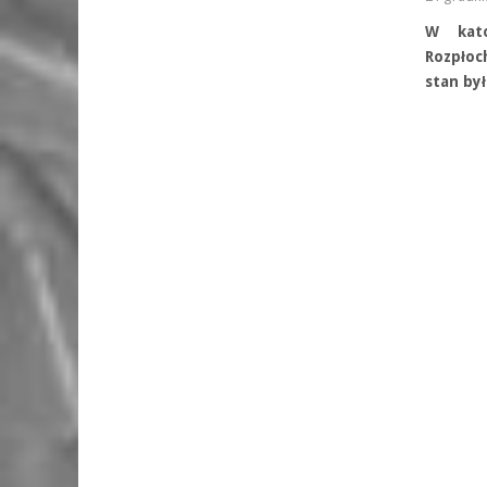
W kato
Rozpłoc
stan był