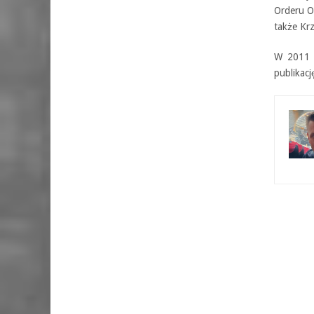
Orderu O
także Kr
W 2011 S
publikacj