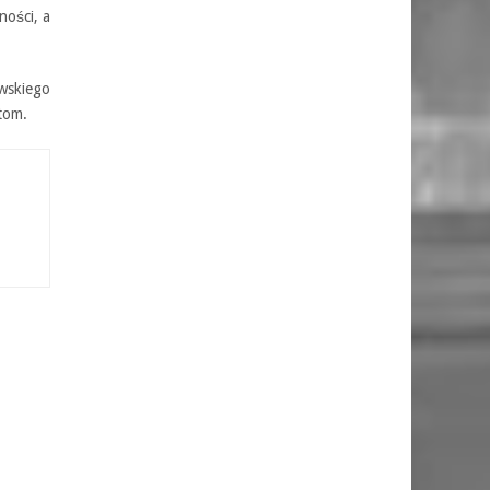
ności, a
wskiego
 tom.