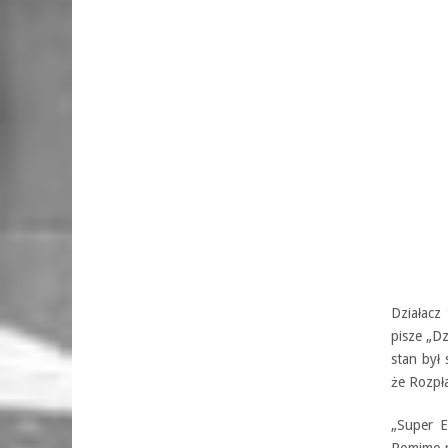
Działacz 
pisze „D
stan był 
że Rozpła
„Super E
Pomimo pr