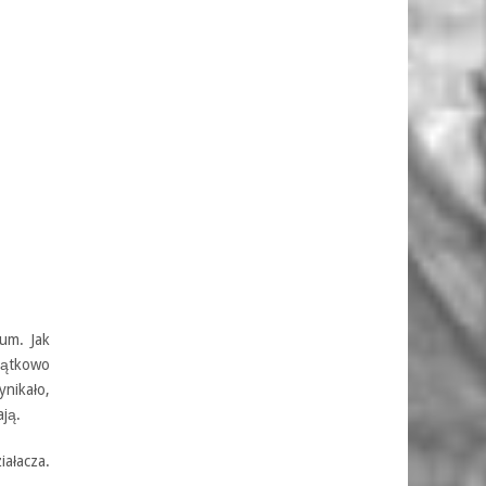
ium. Jak
czątkowo
ynikało,
ają.
iałacza.