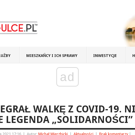
ŁUŻBY
MIESZKAŃCY I ICH SPRAWY
INWESTYCJE
H
ad
EGRAŁ WALKĘ Z COVID-19. N
E LEGENDA „SOLIDARNOŚCI”
a 2021 17:16
|
Autor:
Michał Wierzbicki
|
Aktualności
|
Brak komentarzy
|