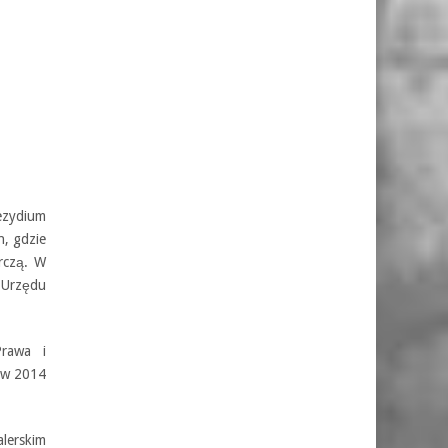
ezydium
h, gdzie
rczą. W
 Urzędu
rawa i
 w 2014
lerskim