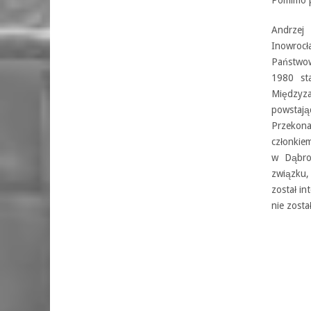
Andrzej
Inowroc
Państwow
1980 st
Międzyza
powstaj
Przekon
członkie
w Dąbro
związku,
został i
nie zost