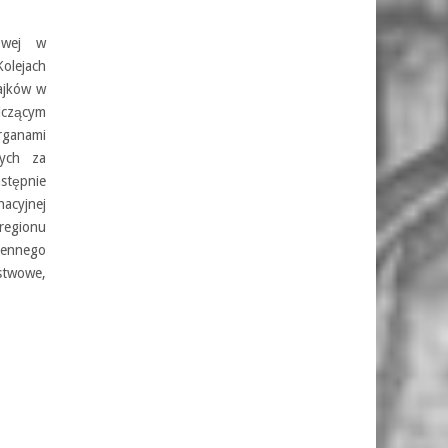
owej w
olejach
ajków w
iczącym
rganami
nych za
stępnie
nacyjnej
regionu
jennego
ństwowe,