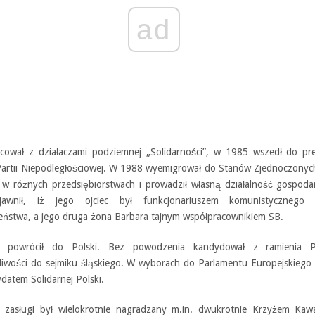
ad
cował z działaczami podziemnej „Solidarności”, w 1985 wszedł do pr
 Partii Niepodległościowej. W 1988 wyemigrował do Stanów Zjednoczonyc
 w różnych przedsiębiorstwach i prowadził własną działalność gospoda
awnił, iż jego ojciec był funkcjonariuszem komunistycznego
eństwa, a jego druga żona Barbara tajnym współpracownikiem SB.
powrócił do Polski. Bez powodzenia kandydował z ramienia P
liwości do sejmiku śląskiego. W wyborach do Parlamentu Europejskiego
datem Solidarnej Polski.
 zasługi był wielokrotnie nagradzany m.in. dwukrotnie Krzyżem Kawa