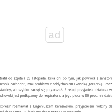
ad
trafił do szpitala 23 listopada, kilka dni po tym, jak powrócił z sanator
ziennik Zachodni”, miał problemy z oddychaniem i wysoką gorączkę. Po
stabilny, ale szybko zaczął się pogarszać. Z relacji przyjaciela działacza w
chowski jest podłączony do respiratora, a jego płuca w 80 proc. nie dział
xpress” rozmawiał z Eugeniuszem Karasińskim, przyjacielem rodziny dz
óśb rodziny, 71-latek nie chciał przyjąć szczepionki.