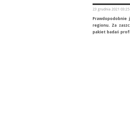
23 grudnia 2021 03:25
Prawdopodobnie ju
regionu. Za zaszc
pakiet badań prof