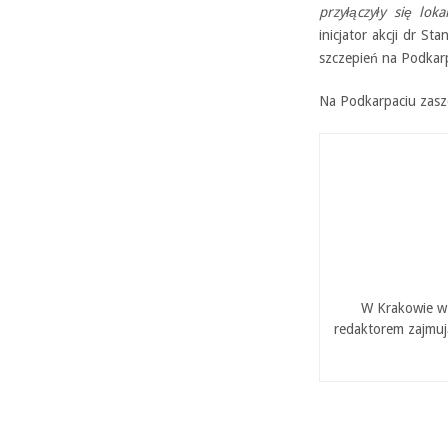
przyłączyły się lok
inicjator akcji dr S
szczepień na Podkar
Na Podkarpaciu zaszc
W Krakowie w 
redaktorem zajmuj