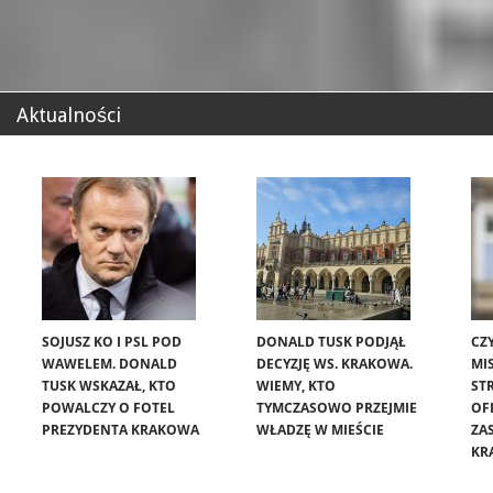
Aktualności
SOJUSZ KO I PSL POD
DONALD TUSK PODJĄŁ
CZ
WAWELEM. DONALD
DECYZJĘ WS. KRAKOWA.
MIS
TUSK WSKAZAŁ, KTO
WIEMY, KTO
ST
POWALCZY O FOTEL
TYMCZASOWO PRZEJMIE
OF
PREZYDENTA KRAKOWA
WŁADZĘ W MIEŚCIE
ZA
KR