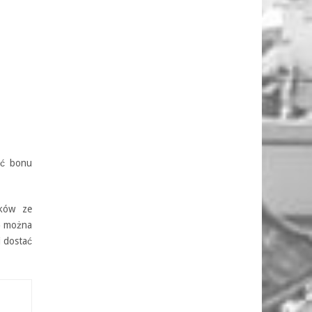
ść bonu
dków ze
hę można
i dostać