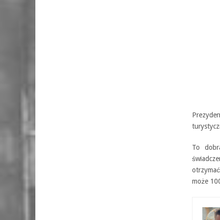
Prezyden
turystyc
To dobr
świadcze
otrzymać
może 1000