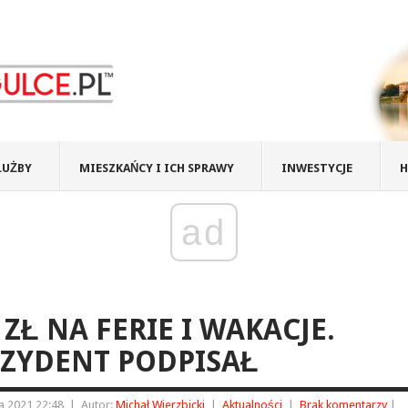
ŁUŻBY
MIESZKAŃCY I ICH SPRAWY
INWESTYCJE
H
ad
 ZŁ NA FERIE I WAKACJE.
ZYDENT PODPISAŁ
a 2021 22:48
|
Autor:
Michał Wierzbicki
|
Aktualności
|
Brak komentarzy
|