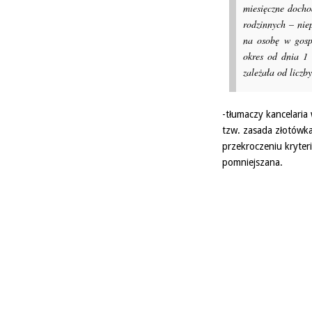
miesięczne docho
rodzinnych – nie
na osobę w gosp
okres od dnia 1 
zależała od licz
-tłumaczy kancelari
tzw. zasada złotówk
przekroczeniu kryte
pomniejszana.