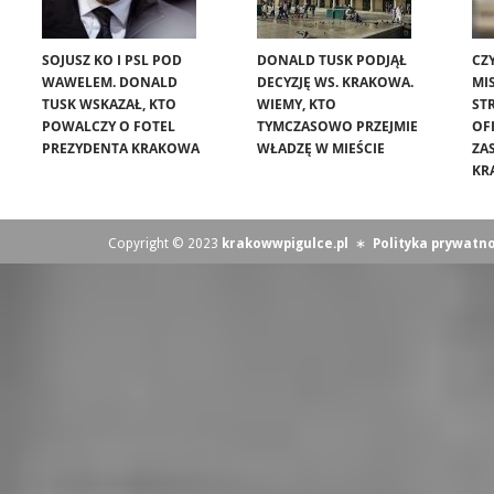
SOJUSZ KO I PSL POD
DONALD TUSK PODJĄŁ
CZ
WAWELEM. DONALD
DECYZJĘ WS. KRAKOWA.
MIS
TUSK WSKAZAŁ, KTO
WIEMY, KTO
ST
POWALCZY O FOTEL
TYMCZASOWO PRZEJMIE
OF
PREZYDENTA KRAKOWA
WŁADZĘ W MIEŚCIE
ZA
KR
Copyright © 2023
krakowwpigulce.pl
∗
Polityka prywatno