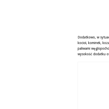
Dodatkowo, w sytuac
kocioł, kominek, koz
paliwami węglopocho
wysokość dodatku os