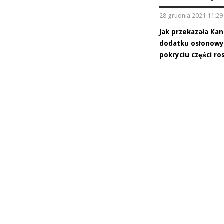
28 grudnia 2021 11:29
Jak przekazała Kan
dodatku osłonow
pokryciu części ro