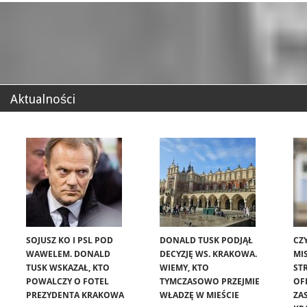
Aktualności
SOJUSZ KO I PSL POD
DONALD TUSK PODJĄŁ
CZ
WAWELEM. DONALD
DECYZJĘ WS. KRAKOWA.
MIS
TUSK WSKAZAŁ, KTO
WIEMY, KTO
ST
POWALCZY O FOTEL
TYMCZASOWO PRZEJMIE
OF
PREZYDENTA KRAKOWA
WŁADZĘ W MIEŚCIE
ZA