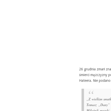
26 grudnia zmarł zn
śmierci mężczyzny po
Hateera. Nie podano 
„Z wielkim smutk
Tomasz „Dany” Da
Miłośnik muzyki.