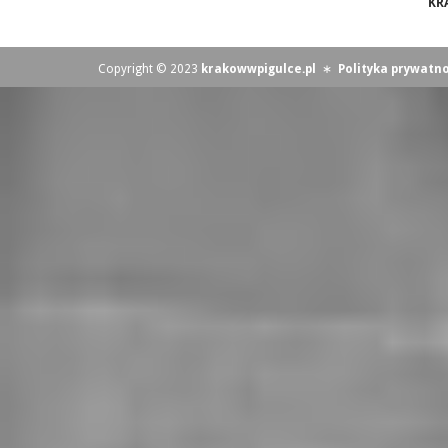
KR
Copyright © 2023
krakowwpigulce.pl
∗
Polityka prywatno