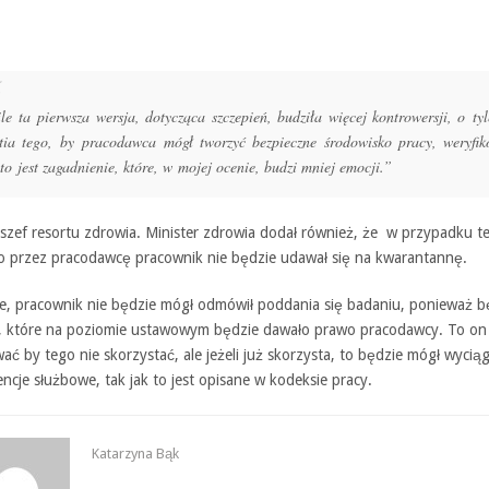
le ta pierwsza wersja, dotycząca szczepień, budziła więcej kontrowersji, o tyl
tia tego, by pracodawca mógł tworzyć bezpieczne środowisko pracy, weryfi
, to jest zagadnienie, które, w mojej ocenie, budzi mniej emocji.”
 szef resortu zdrowia. Minister zdrowia dodał również, że w przypadku t
o przez pracodawcę pracownik nie będzie udawał się na kwarantannę.
ne, pracownik nie będzie mógł odmówił poddania się badaniu, ponieważ b
, które na poziomie ustawowym będzie dawało prawo pracodawcy. To o
ć by tego nie skorzystać, ale jeżeli już skorzysta, to będzie mógł wycią
cje służbowe, tak jak to jest opisane w kodeksie pracy.
Katarzyna Bąk