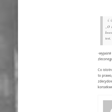
„O i
kwes
test
-wyjaśnił
zleconeg
Co istot
to prawo
zdecydowa
konsekwen