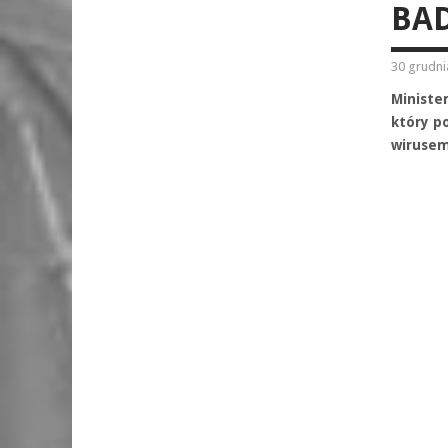
BA
30 grudni
Ministe
który p
wirusem