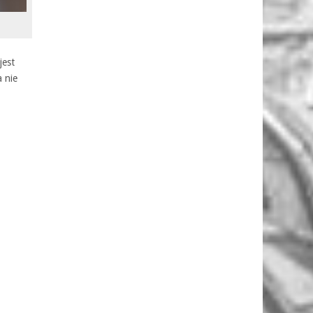
jest
 nie