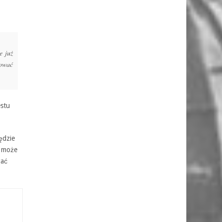
e już
kować
estu
ędzie
n może
gać