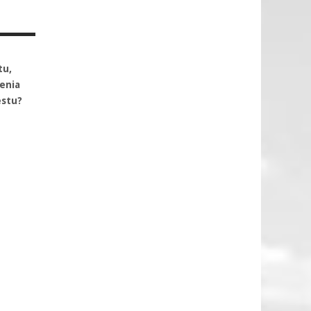
tu,
enia
estu?