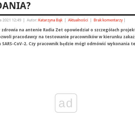
DANIA?
a 2021 12:49
|
Autor:
Katarzyna Bąk
|
Aktualności
|
Brak komentarzy
|
r zdrowia na antenie Radia Zet opowiedział o szczegółach projek
ozwoli pracodawcy na testowanie pracowników w kierunku zakaż
 SARS-CoV-2. Czy pracownik będzie mógł odmówić wykonania t
ad