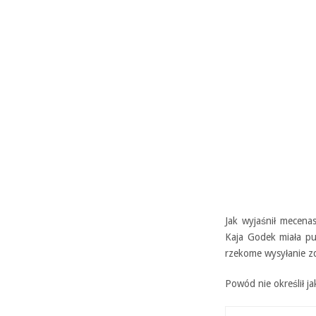
Jak wyjaśnił mecena
Kaja Godek miała pu
rzekome wysyłanie zd
Powód nie określił j