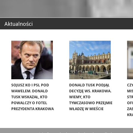
Aktualności
SOJUSZ KO I PSL POD
DONALD TUSK PODJĄŁ
CZ
WAWELEM. DONALD
DECYZJĘ WS. KRAKOWA.
MIS
TUSK WSKAZAŁ, KTO
WIEMY, KTO
ST
POWALCZY O FOTEL
TYMCZASOWO PRZEJMIE
OF
PREZYDENTA KRAKOWA
WŁADZĘ W MIEŚCIE
ZA
KR