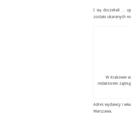
I się doczekali … uj
zostało ukaranych m
W Krakowie w 
redaktorem zajmuj
Adres wydawcy i właś
Warszawa.