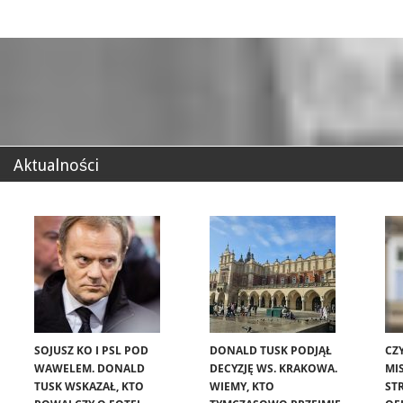
Aktualności
SOJUSZ KO I PSL POD
DONALD TUSK PODJĄŁ
CZ
WAWELEM. DONALD
DECYZJĘ WS. KRAKOWA.
MIS
TUSK WSKAZAŁ, KTO
WIEMY, KTO
ST