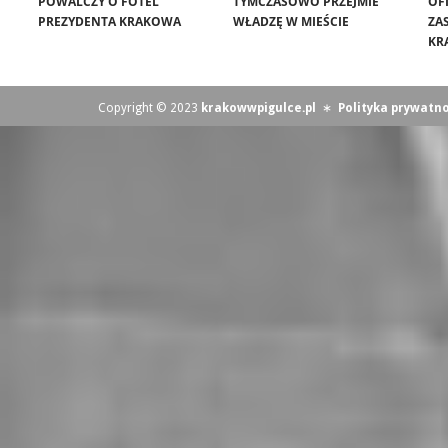
POWALCZY O FOTEL
TYMCZASOWO PRZEJMIE
OF
PREZYDENTA KRAKOWA
WŁADZĘ W MIEŚCIE
ZA
KR
Copyright © 2023
krakowwpigulce.pl
∗
Polityka prywatno