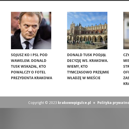
SOJUSZ KO I PSL POD
DONALD TUSK PODJĄŁ
CZ
WAWELEM. DONALD
DECYZJĘ WS. KRAKOWA.
MIS
TUSK WSKAZAŁ, KTO
WIEMY, KTO
ST
POWALCZY O FOTEL
TYMCZASOWO PRZEJMIE
OF
PREZYDENTA KRAKOWA
WŁADZĘ W MIEŚCIE
ZA
KR
Copyright © 2023
krakowwpigulce.pl
∗
Polityka prywatno