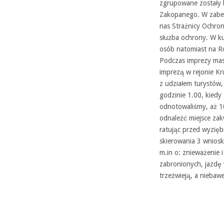
zgrupowane zostały 
Zakopanego. W zabez
nas Strażnicy Ochron
służba ochrony. W k
osób natomiast na R
Podczas imprezy mas
imprezą w rejonie Kr
z udziałem turystów, 
godzinie 1.00, kiedy
odnotowaliśmy, aż 10
odnaleźć miejsce za
ratując przed wyzięb
skierowania 3 wniosk
m.in o: znieważenie i
zabronionych, jazdę w
trzeźwieją, a niebaw