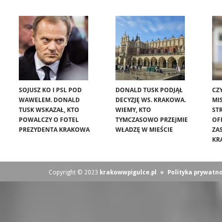
SOJUSZ KO I PSL POD
DONALD TUSK PODJĄŁ
CZ
WAWELEM. DONALD
DECYZJĘ WS. KRAKOWA.
MIS
TUSK WSKAZAŁ, KTO
WIEMY, KTO
ST
POWALCZY O FOTEL
TYMCZASOWO PRZEJMIE
OF
PREZYDENTA KRAKOWA
WŁADZĘ W MIEŚCIE
ZA
KR
Copyright © 2023
krakowwpigulce.pl
∗
Polityka prywatno