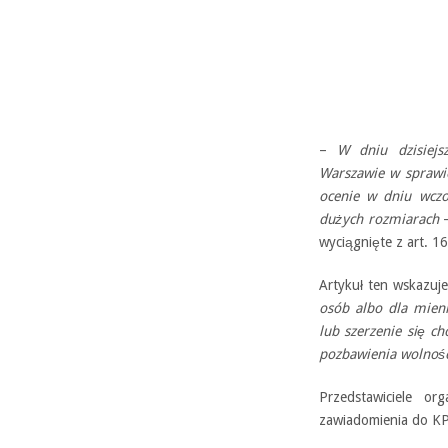
–
W dniu dzisiejs
Warszawie w sprawi
ocenie w dniu wczo
dużych rozmiarach
–
wyciągnięte z art. 
Artykuł ten wskazuj
osób albo dla mien
lub szerzenie się ch
pozbawienia wolnośc
Przedstawiciele or
zawiadomienia do K