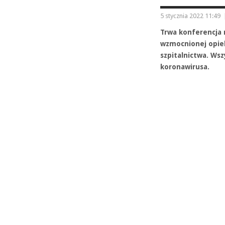
5 stycznia 2022 11:49
Trwa konferencja 
wzmocnionej opiek
szpitalnictwa. Ws
koronawirusa.