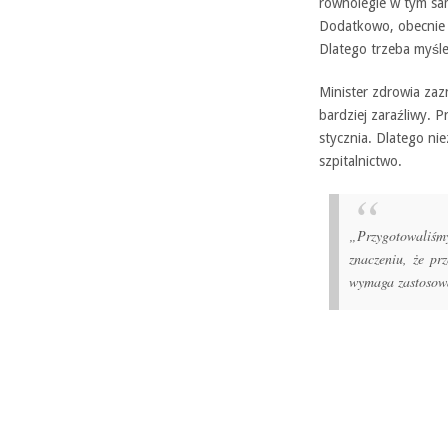
równolegle w tym sam
Dodatkowo, obecnie w
Dlatego trzeba myśle
Minister zdrowia zaz
bardziej zaraźliwy. 
stycznia. Dlatego ni
szpitalnictwo.
„Przygotowaliśm
znaczeniu, że p
wymaga zastosowa