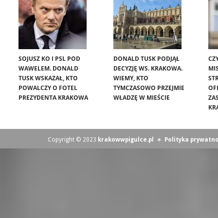
SOJUSZ KO I PSL POD
DONALD TUSK PODJĄŁ
CZ
WAWELEM. DONALD
DECYZJĘ WS. KRAKOWA.
MIS
TUSK WSKAZAŁ, KTO
WIEMY, KTO
ST
POWALCZY O FOTEL
TYMCZASOWO PRZEJMIE
OF
PREZYDENTA KRAKOWA
WŁADZĘ W MIEŚCIE
ZA
KR
Copyright © 2023
krakowwpigulce.pl
∗
Polityka prywatno