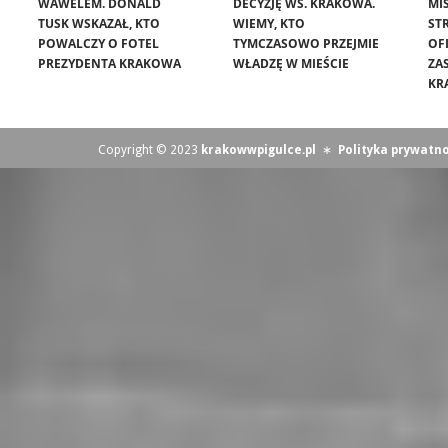
WAWELEM. DONALD
DECYZJĘ WS. KRAKOWA.
MIS
TUSK WSKAZAŁ, KTO
WIEMY, KTO
ST
POWALCZY O FOTEL
TYMCZASOWO PRZEJMIE
OF
PREZYDENTA KRAKOWA
WŁADZĘ W MIEŚCIE
ZA
KR
Copyright © 2023
krakowwpigulce.pl
∗
Polityka prywatno