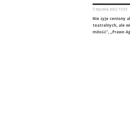
5 stycznia 2022 15:33
Nie żyje ceniony a
teatralnych, ale w
miłość”, „Prawo Ag