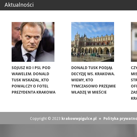
Aktualności
SOJUSZ KO I PSL POD
DONALD TUSK PODJĄŁ
CZ
WAWELEM. DONALD
DECYZJĘ WS. KRAKOWA.
MIS
TUSK WSKAZAŁ, KTO
WIEMY, KTO
ST
POWALCZY O FOTEL
TYMCZASOWO PRZEJMIE
OF
PREZYDENTA KRAKOWA
WŁADZĘ W MIEŚCIE
ZA
KR
Copyright © 2023
krakowwpigulce.pl
∗
Polityka prywatno