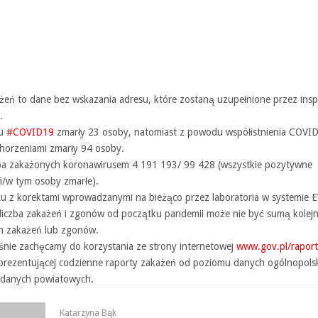
żeń to dane bez wskazania adresu, które zostaną uzupełnione przez insp
.
du
#COVID19
zmarły 23 osoby, natomiast z powodu współistnienia COVID
chorzeniami zmarły 94 osoby.
ba zakażonych koronawirusem 4 191 193/ 99 428 (wszystkie pozytywne
i/w tym osoby zmarłe).
u z korektami wprowadzanymi na bieżąco przez laboratoria w systemie 
 liczba zakażeń i zgonów od początku pandemii może nie być sumą kolej
h zakażeń lub zgonów.
śnie zachęcamy do korzystania ze strony internetowej
www.gov.pl/raport
rezentującej codzienne raporty zakażeń od poziomu danych ogólnopols
danych powiatowych.
Katarzyna Bąk