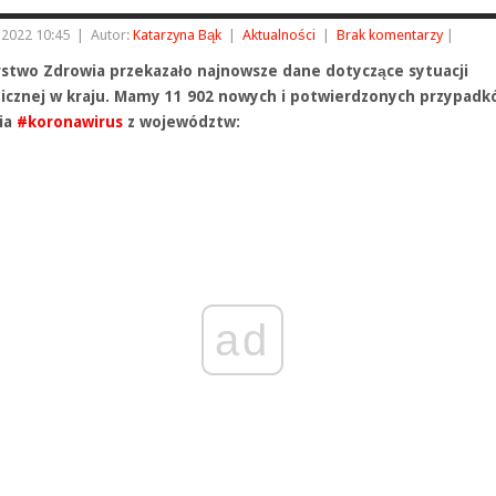
a 2022 10:45
|
Autor:
Katarzyna Bąk
|
Aktualności
|
Brak komentarzy
|
rstwo Zdrowia przekazało najnowsze dane dotyczące sytuacji
cznej w kraju.
Mamy 11 902 nowych i potwierdzonych przypadk
ia
#koronawirus
z województw:
ad