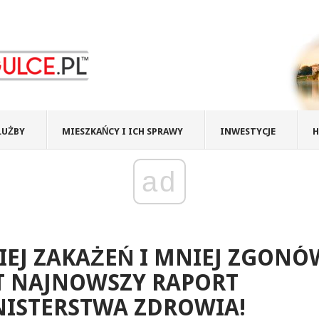
ŁUŻBY
MIESZKAŃCY I ICH SPRAWY
INWESTYCJE
H
ad
EJ ZAKAŻEŃ I MNIEJ ZGONÓ
T NAJNOWSZY RAPORT
NISTERSTWA ZDROWIA!