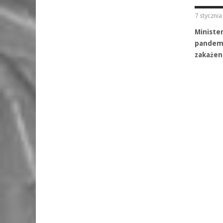
7 styczni
Ministe
pandemi
zakażen