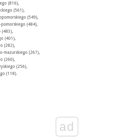
ego (816),
ckiego (561),
opomorskiego (549),
-pomorskiego (484),
 (483),
go (401),
o (282),
o-mazurskiego (267),
o (260),
zyskiego (256),
go (118).
ad