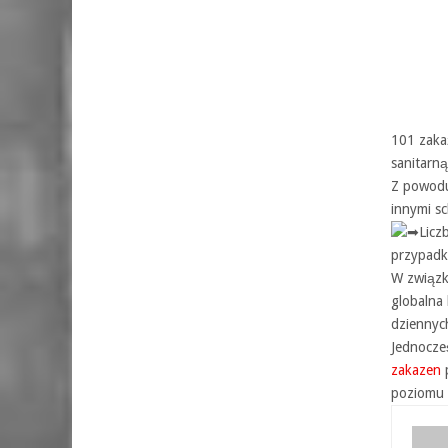
101 zaka
sanitarną
Z powo
innymi s
Licz
przypadk
W związk
globalna
dziennyc
Jednocze
zakazen
p
poziomu 