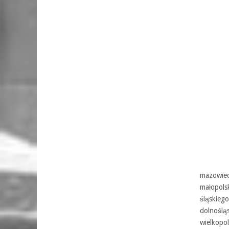
mazowiec
małopols
śląskiego
dolnoślą
wielkopol