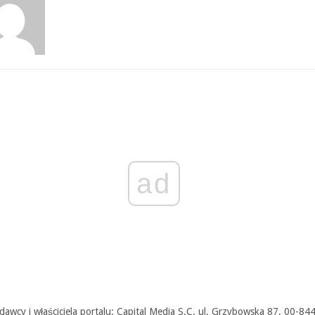
ad
awcy i właściciela portalu: Capital Media S.C. ul. Grzybowska 87, 00-84