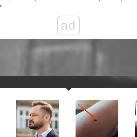
a.
ad