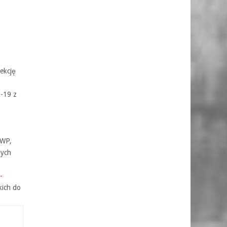
ekcję
-19 z
EWP,
nych
-
kich do