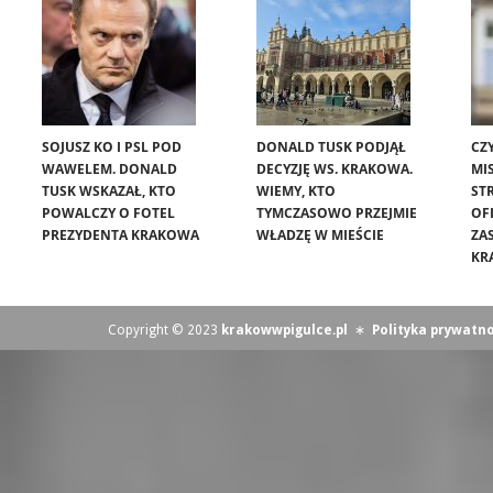
SOJUSZ KO I PSL POD
DONALD TUSK PODJĄŁ
CZ
WAWELEM. DONALD
DECYZJĘ WS. KRAKOWA.
MIS
TUSK WSKAZAŁ, KTO
WIEMY, KTO
ST
POWALCZY O FOTEL
TYMCZASOWO PRZEJMIE
OF
PREZYDENTA KRAKOWA
WŁADZĘ W MIEŚCIE
ZA
KR
Copyright © 2023
krakowwpigulce.pl
∗
Polityka prywatno