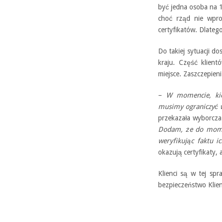
być jedna osoba na 
choć rząd nie wpro
certyfikatów. Dlatego
Do takiej sytuacji d
kraju. Część klient
miejsce. Zaszczepieni 
–
W momencie, kie
musimy ograniczyć w
przekazała wyborcza.
Dodam, że do momen
weryfikując faktu i
okazują certyfikaty,
Klienci są w tej spr
bezpieczeństwo Klient