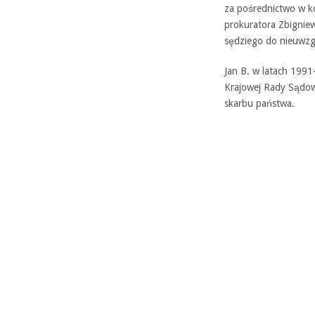
za pośrednictwo w ko
prokuratora Zbigniew
sędziego do nieuwzg
Jan B. w latach 1991
Krajowej Rady Sądow
skarbu państwa.