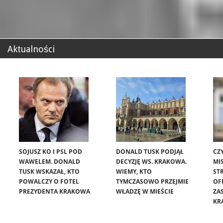
Aktualności
SOJUSZ KO I PSL POD
DONALD TUSK PODJĄŁ
CZ
WAWELEM. DONALD
DECYZJĘ WS. KRAKOWA.
MIS
TUSK WSKAZAŁ, KTO
WIEMY, KTO
ST
POWALCZY O FOTEL
TYMCZASOWO PRZEJMIE
OF
PREZYDENTA KRAKOWA
WŁADZĘ W MIEŚCIE
ZA
KR