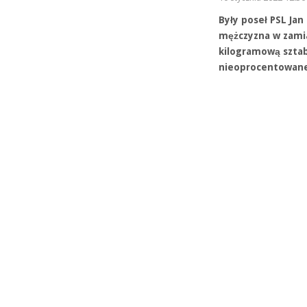
Były poseł PSL Jan
mężczyzna w zamia
kilogramową sztabę
nieoprocentowanej