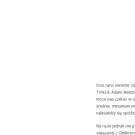
Dziś rano minister 
TVN24. Adam Niedziel
może nas czekać w ci
średnie, minumum mi
należałoby się spod
Na razie jednak nie 
związanej z Omikron