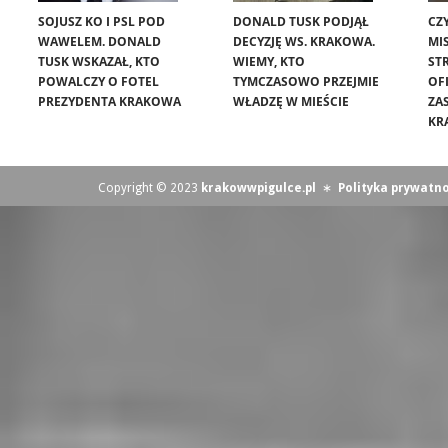
SOJUSZ KO I PSL POD
DONALD TUSK PODJĄŁ
CZ
WAWELEM. DONALD
DECYZJĘ WS. KRAKOWA.
MIS
TUSK WSKAZAŁ, KTO
WIEMY, KTO
ST
POWALCZY O FOTEL
TYMCZASOWO PRZEJMIE
OF
PREZYDENTA KRAKOWA
WŁADZĘ W MIEŚCIE
ZA
KR
Copyright © 2023
krakowwpigulce.pl
∗
Polityka prywatno