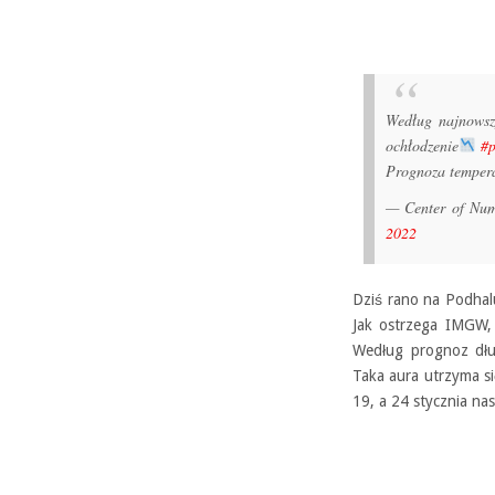
Według najnowsz
ochłodzenie
#
Prognoza tempera
— Center of N
2022
Dziś rano na Podhal
Jak ostrzega IMGW,
Według prognoz dłu
Taka aura utrzyma si
19, a 24 stycznia nas