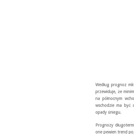
Według prognoz mk
przewiduje, że mini
na północnym wchod
wschodzie ma być c
opady śniegu.
Prognozy długoterm
one pewien trend p