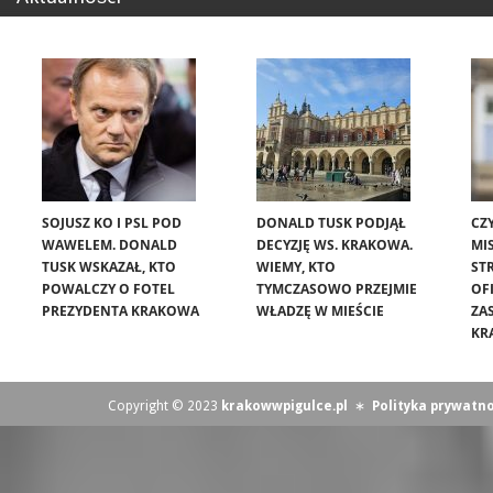
SOJUSZ KO I PSL POD
DONALD TUSK PODJĄŁ
CZ
WAWELEM. DONALD
DECYZJĘ WS. KRAKOWA.
MIS
TUSK WSKAZAŁ, KTO
WIEMY, KTO
ST
POWALCZY O FOTEL
TYMCZASOWO PRZEJMIE
OF
PREZYDENTA KRAKOWA
WŁADZĘ W MIEŚCIE
ZA
KR
Copyright © 2023
krakowwpigulce.pl
∗
Polityka prywatno