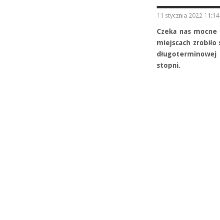
11 stycznia 2022 11:14
Czeka nas mocne o
miejscach zrobiło
długoterminowe
stopni.