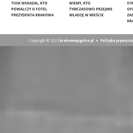
TUSK WSKAZAŁ, KTO
WIEMY, KTO
ST
POWALCZY O FOTEL
TYMCZASOWO PRZEJMIE
OF
PREZYDENTA KRAKOWA
WŁADZĘ W MIEŚCIE
ZA
KR
Copyright © 2023
krakowwpigulce.pl
∗
Polityka prywatno