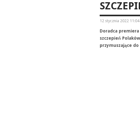
SZCZEPI
12 stycznia 2022 11:04
Doradca premiera 
szczepień Polakó
przymuszające do s