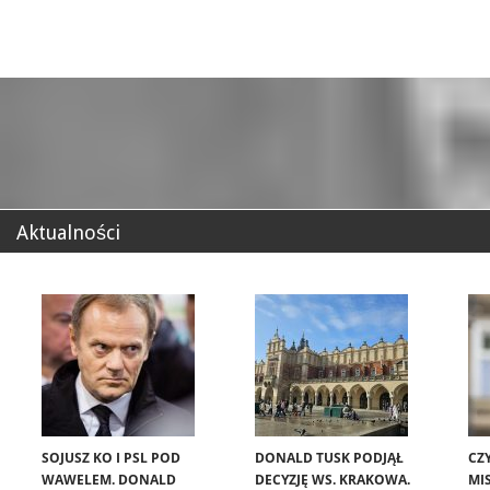
Aktualności
SOJUSZ KO I PSL POD
DONALD TUSK PODJĄŁ
CZ
WAWELEM. DONALD
DECYZJĘ WS. KRAKOWA.
MIS