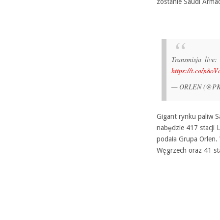
zostanie Saudi Arma
Transmisja live
https://t.co/n8
— ORLEN (@P
Gigant rynku paliw S
nabędzie 417 stacji 
podała Grupa Orlen. 
Węgrzech oraz 41 sta