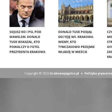
SOJUSZ KO I PSL POD
DONALD TUSK PODJĄŁ
CZ
WAWELEM. DONALD
DECYZJĘ WS. KRAKOWA.
MIS
TUSK WSKAZAŁ, KTO
WIEMY, KTO
ST
POWALCZY O FOTEL
TYMCZASOWO PRZEJMIE
OF
PREZYDENTA KRAKOWA
WŁADZĘ W MIEŚCIE
ZA
KR
Copyright © 2023
krakowwpigulce.pl
∗
Polityka prywatno