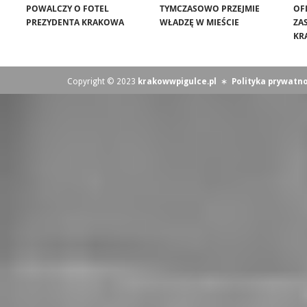
POWALCZY O FOTEL
TYMCZASOWO PRZEJMIE
OF
PREZYDENTA KRAKOWA
WŁADZĘ W MIEŚCIE
ZA
KR
Copyright © 2023
krakowwpigulce.pl
∗
Polityka prywatno