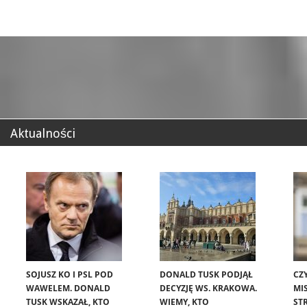
Aktualności
SOJUSZ KO I PSL POD
DONALD TUSK PODJĄŁ
CZ
WAWELEM. DONALD
DECYZJĘ WS. KRAKOWA.
MIS
TUSK WSKAZAŁ, KTO
WIEMY, KTO
ST