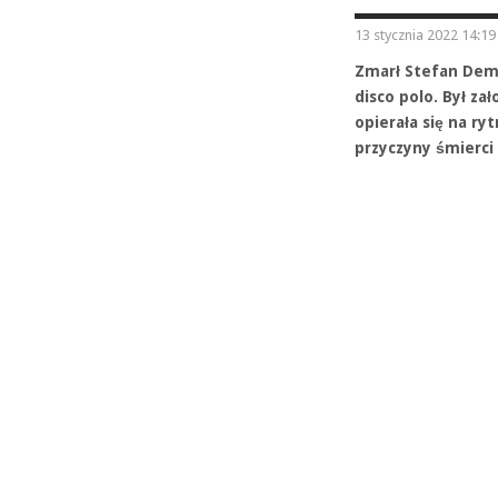
13 stycznia 2022 14:19
Zmarł Stefan Demb
disco polo. Był za
opierała się na r
przyczyny śmierci