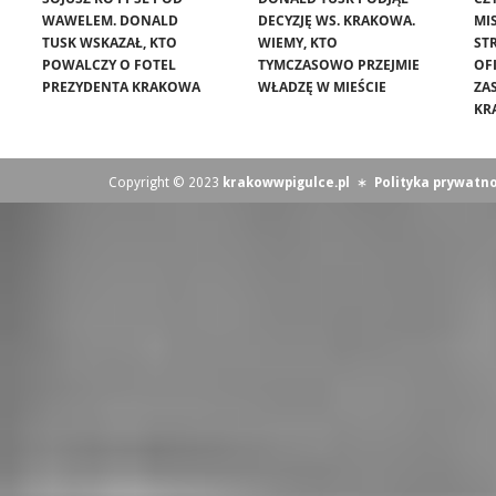
WAWELEM. DONALD
DECYZJĘ WS. KRAKOWA.
MIS
TUSK WSKAZAŁ, KTO
WIEMY, KTO
ST
POWALCZY O FOTEL
TYMCZASOWO PRZEJMIE
OF
PREZYDENTA KRAKOWA
WŁADZĘ W MIEŚCIE
ZA
KR
Copyright © 2023
krakowwpigulce.pl
∗
Polityka prywatno