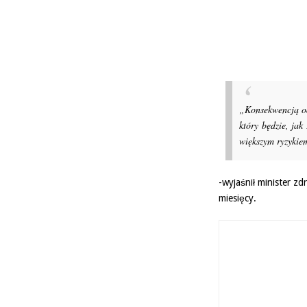
„Konsekwencją od
który będzie, jak
większym ryzykie
-wyjaśnił minister z
miesięcy.