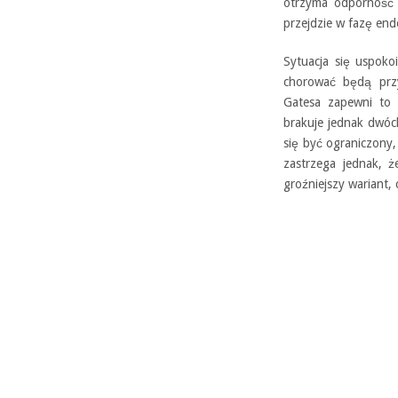
otrzyma odporność 
przejdzie w fazę en
Sytuacja się uspoko
chorować będą przy
Gatesa zapewni to 
brakuje jednak dwóc
się być ograniczony,
zastrzega jednak, ż
groźniejszy wariant,