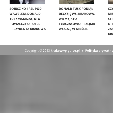
SOJUSZ KO I PSL POD
DONALD TUSK PODJĄŁ
CZ
WAWELEM. DONALD
DECYZJĘ WS. KRAKOWA.
MIS
TUSK WSKAZAŁ, KTO
WIEMY, KTO
ST
POWALCZY O FOTEL
TYMCZASOWO PRZEJMIE
OF
PREZYDENTA KRAKOWA
WŁADZĘ W MIEŚCIE
ZA
KR
Copyright © 2023
krakowwpigulce.pl
∗
Polityka prywatno