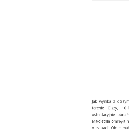
Jak wynika z otrzy
terenie Olszy, 10
ostentacyjnie obnaż
Małoletnia ominęła n
o sytuacji. Ojciec ma