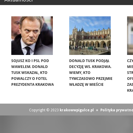
SOJUSZ KO I PSL POD
DONALD TUSK PODJĄŁ
CZ
WAWELEM. DONALD
DECYZJĘ WS. KRAKOWA.
MIS
TUSK WSKAZAŁ, KTO
WIEMY, KTO
ST
POWALCZY O FOTEL
TYMCZASOWO PRZEJMIE
OF
PREZYDENTA KRAKOWA
WŁADZĘ W MIEŚCIE
ZA
KR
Copyright © 2023
krakowwpigulce.pl
∗
Polityka prywatno