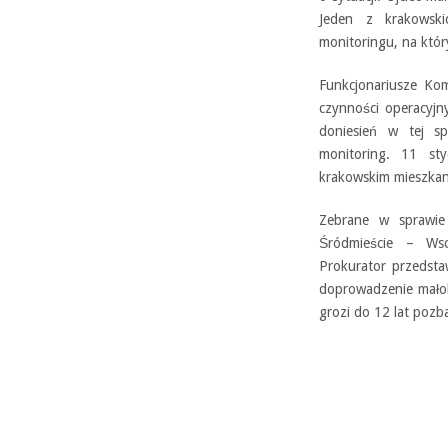
Jeden z krakowski
monitoringu, na któr
Funkcjonariusze Komi
czynności operacyjn
doniesień w tej sp
monitoring. 11 st
krakowskim mieszkan
Zebrane w sprawie 
Śródmieście – Wsc
Prokurator przedsta
doprowadzenie małole
grozi do 12 lat pozb