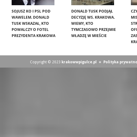
SOJUSZ KO I PSL POD
DONALD TUSK PODJĄŁ
CZ
WAWELEM. DONALD
DECYZJĘ WS. KRAKOWA.
MIS
TUSK WSKAZAŁ, KTO
WIEMY, KTO
ST
POWALCZY O FOTEL
TYMCZASOWO PRZEJMIE
OF
PREZYDENTA KRAKOWA
WŁADZĘ W MIEŚCIE
ZA
KR
Copyright © 2023
krakowwpigulce.pl
∗
Polityka prywatno