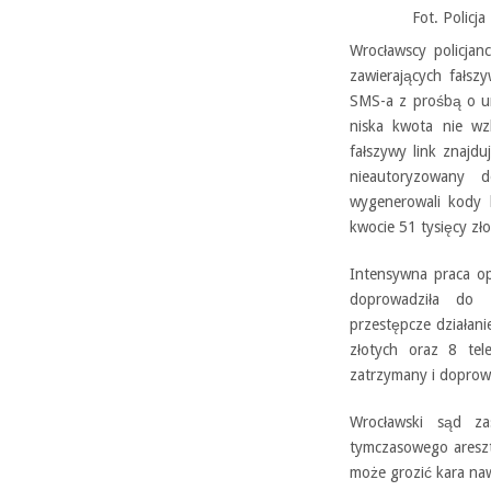
Fot. Policja
Wrocławscy policja
zawierających fałsz
SMS-a z prośbą o ur
niska kwota nie wz
fałszywy link znajd
nieautoryzowany 
wygenerowali kody 
kwocie 51 tysięcy zło
Intensywna praca op
doprowadziła do 
przestępcze działani
złotych oraz 8 tel
zatrzymany i doprow
Wrocławski sąd z
tymczasowego areszt
może grozić kara naw