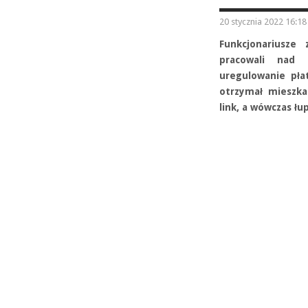
20 stycznia 2022 16:18
Funkcjonariusze 
pracowali nad 
uregulowanie pła
otrzymał mieszka
link, a wówczas łu