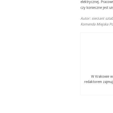
elektrycznej. Pracow
czy konieczne jest u
Autor: sierżant szt
Komenda Miejska Pol
W Krakowie w 
redaktorem zajmuj