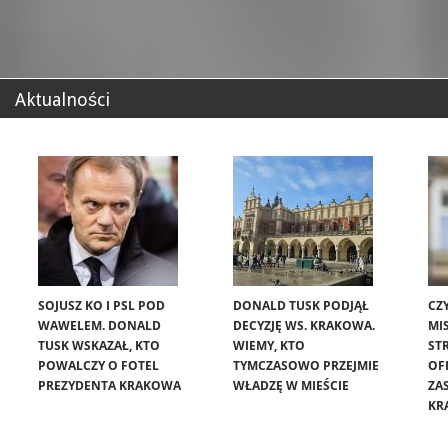
Aktualności
SOJUSZ KO I PSL POD
DONALD TUSK PODJĄŁ
CZ
WAWELEM. DONALD
DECYZJĘ WS. KRAKOWA.
MIS
TUSK WSKAZAŁ, KTO
WIEMY, KTO
ST
POWALCZY O FOTEL
TYMCZASOWO PRZEJMIE
OF
PREZYDENTA KRAKOWA
WŁADZĘ W MIEŚCIE
ZA
KR