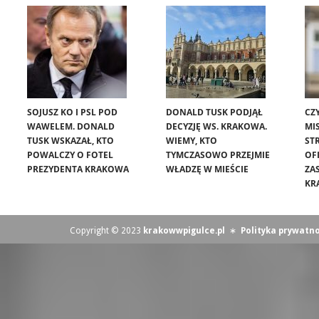
SOJUSZ KO I PSL POD
DONALD TUSK PODJĄŁ
CZ
WAWELEM. DONALD
DECYZJĘ WS. KRAKOWA.
MIS
TUSK WSKAZAŁ, KTO
WIEMY, KTO
ST
POWALCZY O FOTEL
TYMCZASOWO PRZEJMIE
OF
PREZYDENTA KRAKOWA
WŁADZĘ W MIEŚCIE
ZA
KR
Copyright © 2023
krakowwpigulce.pl
∗
Polityka prywatno