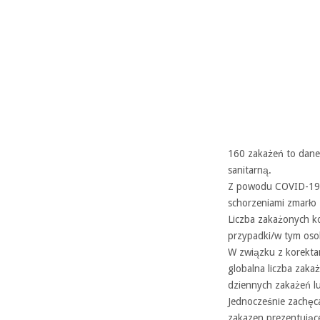
160 zakażeń to dane
sanitarną.
Z powodu COVID-19 z
schorzeniami zmarło
Liczba zakażonych k
przypadki/w tym oso
W związku z korekta
globalna liczba zak
dziennych zakażeń l
Jednocześnie zachęc
zakazen prezentując