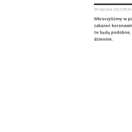
20 stycznia 2022 09:35
Wkroczyliśmy w pi
zakażeń koronawiru
te będą podobne, 
dziennie.