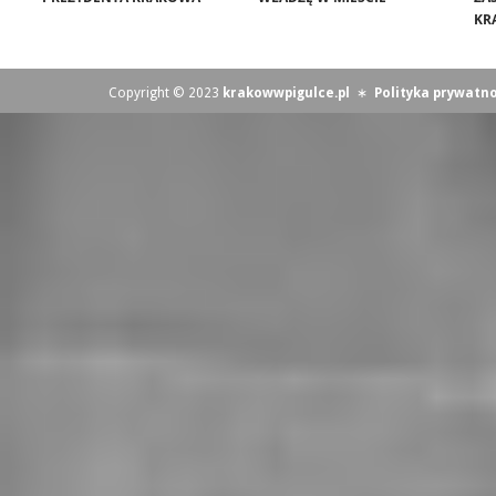
KR
Copyright © 2023
krakowwpigulce.pl
∗
Polityka prywatno