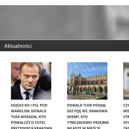
Aktualności
SOJUSZ KO I PSL POD
DONALD TUSK PODJĄŁ
CZ
WAWELEM. DONALD
DECYZJĘ WS. KRAKOWA.
MIS
TUSK WSKAZAŁ, KTO
WIEMY, KTO
ST
POWALCZY O FOTEL
TYMCZASOWO PRZEJMIE
OF
PREZYDENTA KRAKOWA
WŁADZĘ W MIEŚCIE
ZA