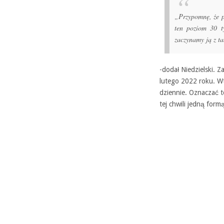
„Przypomnę, że pr
ten poziom 30 t
zaczynamy ją z t
-dodał Niedzielski. 
lutego 2022 roku. W
dziennie. Oznaczać 
tej chwili jedną for