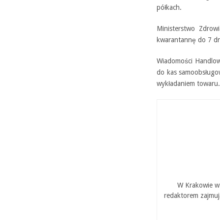
półkach.
Ministerstwo Zdrow
kwarantannę do 7 dn
Wiadomości Handlowe
do kas samoobsługo
wykładaniem towaru.
W Krakowie w 
redaktorem zajmuj