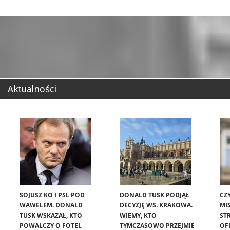
Aktualności
SOJUSZ KO I PSL POD
DONALD TUSK PODJĄŁ
CZ
WAWELEM. DONALD
DECYZJĘ WS. KRAKOWA.
MIS
TUSK WSKAZAŁ, KTO
WIEMY, KTO
ST
POWALCZY O FOTEL
TYMCZASOWO PRZEJMIE
OF