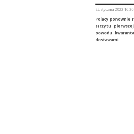
22 stycznia 2022 16:20
Polacy ponownie rz
szczytu pierwsze
powodu kwaranta
dostawami.