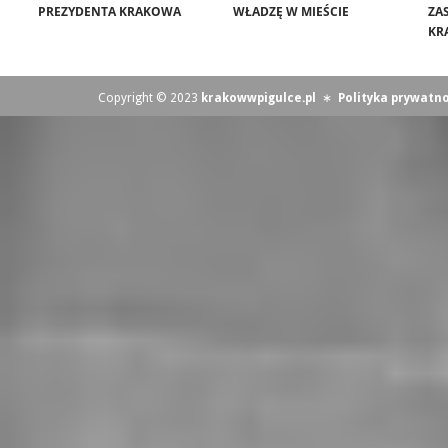
PREZYDENTA KRAKOWA
WŁADZĘ W MIEŚCIE
ZA
KR
Copyright © 2023
krakowwpigulce.pl
∗
Polityka prywatno