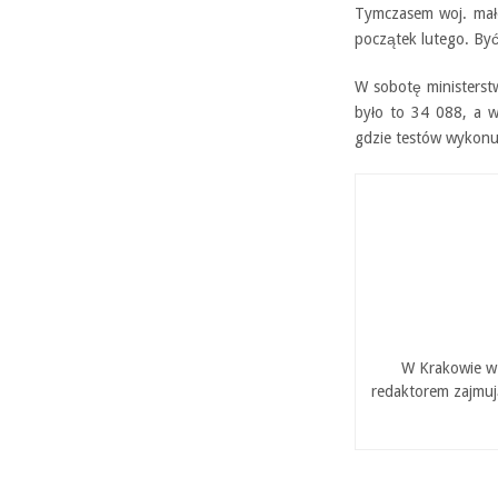
Tymczasem woj. mało
początek lutego. Być
W sobotę ministerst
było to 34 088, a 
gdzie testów wykonuj
W Krakowie w 
redaktorem zajmuj