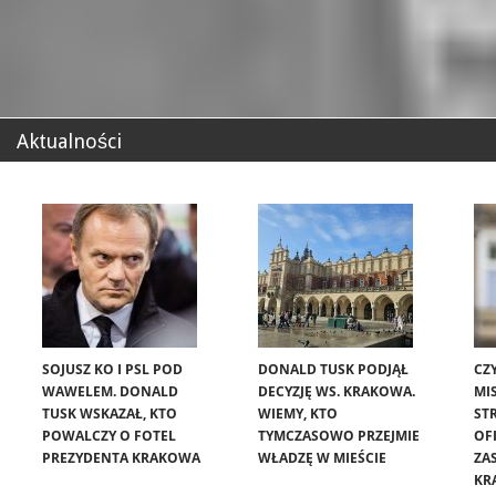
Aktualności
SOJUSZ KO I PSL POD
DONALD TUSK PODJĄŁ
CZ
WAWELEM. DONALD
DECYZJĘ WS. KRAKOWA.
MIS
TUSK WSKAZAŁ, KTO
WIEMY, KTO
ST
POWALCZY O FOTEL
TYMCZASOWO PRZEJMIE
OF
PREZYDENTA KRAKOWA
WŁADZĘ W MIEŚCIE
ZA
KR