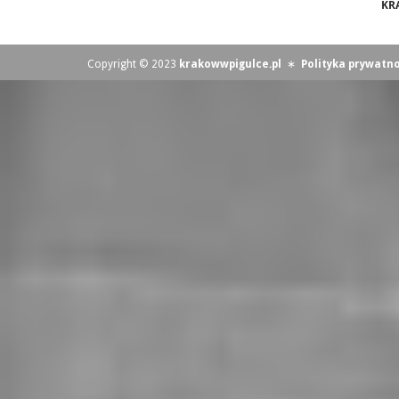
KR
Copyright © 2023
krakowwpigulce.pl
∗
Polityka prywatno