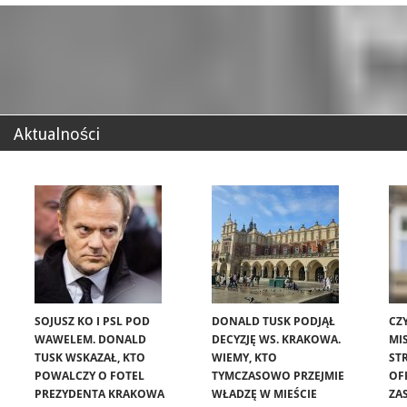
Aktualności
SOJUSZ KO I PSL POD
DONALD TUSK PODJĄŁ
CZ
WAWELEM. DONALD
DECYZJĘ WS. KRAKOWA.
MIS
TUSK WSKAZAŁ, KTO
WIEMY, KTO
ST
POWALCZY O FOTEL
TYMCZASOWO PRZEJMIE
OF
PREZYDENTA KRAKOWA
WŁADZĘ W MIEŚCIE
ZA