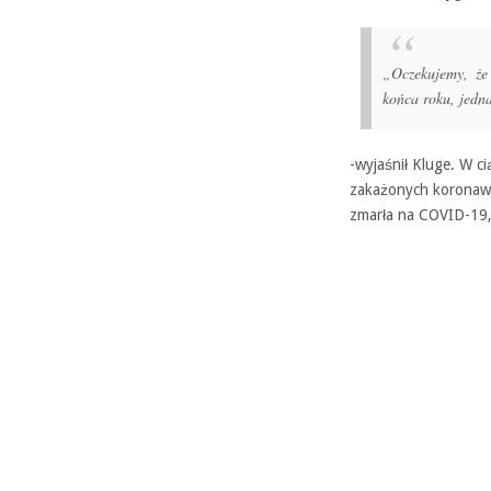
„Oczekujemy, że
końca roku, jedn
-wyjaśnił Kluge. W c
zakażonych koronawi
zmarła na COVID-19,