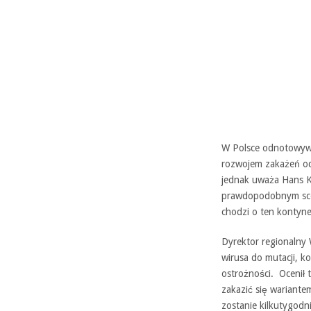
W Polsce odnotowywan
rozwojem zakażeń od
jednak uważa Hans Kl
prawdopodobnym scena
chodzi o ten kontyne
Dyrektor regionalny
wirusa do mutacji, k
ostrożności. Ocenił
zakazić się wariante
zostanie kilkutygod