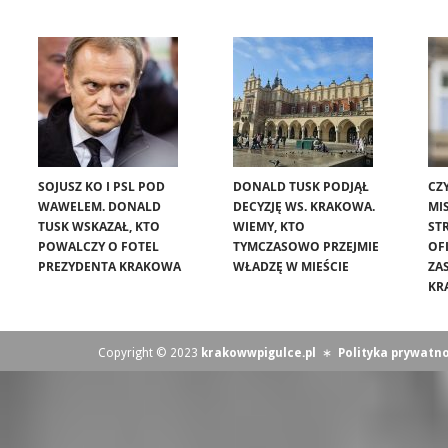
SOJUSZ KO I PSL POD
DONALD TUSK PODJĄŁ
CZ
WAWELEM. DONALD
DECYZJĘ WS. KRAKOWA.
MIS
TUSK WSKAZAŁ, KTO
WIEMY, KTO
ST
POWALCZY O FOTEL
TYMCZASOWO PRZEJMIE
OF
PREZYDENTA KRAKOWA
WŁADZĘ W MIEŚCIE
ZA
KR
Copyright © 2023
krakowwpigulce.pl
∗
Polityka prywatno