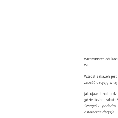
Wiceminister eduka
WP.
Wzrost zakażeń jest 
zapaść decyzję w tej
Jak ujawnił najbard
gdzie liczba zakaże
Szczegóły podadzą 
ostateczna decyzja
– 