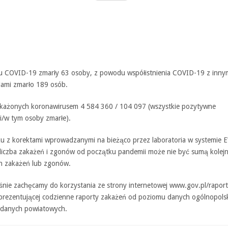
 COVID-19 zmarły 63 osoby, z powodu współistnienia COVID-19 z inny
iami zmarło 189 osób.
akażonych koronawirusem 4 584 360 / 104 097 (wszystkie pozytywne
i/w tym osoby zmarłe).
u z korektami wprowadzanymi na bieżąco przez laboratoria w systemie 
 liczba zakażeń i zgonów od początku pandemii może nie być sumą kolej
h zakażeń lub zgonów.
śnie zachęcamy do korzystania ze strony internetowej www.gov.pl/raport
prezentującej codzienne raporty zakażeń od poziomu danych ogólnopols
danych powiatowych.