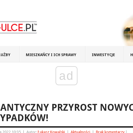
ŁUŻBY
MIESZKAŃCY I ICH SPRAWY
INWESTYCJE
H
ad
GANTYCZNY PRZYROST NOWY
ZYPADKÓW!
ia 2022 10:35
|
Autor:
Łukasz Kowalski
|
Aktualności
|
Brak komentarzy
|