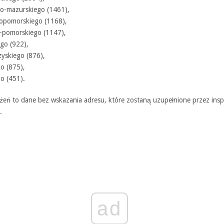
o-mazurskiego (1461),
opomorskiego (1168),
-pomorskiego (1147),
go (922),
zyskiego (876),
o (875),
o (451).
żeń to dane bez wskazania adresu, które zostaną uzupełnione przez insp
.
ad