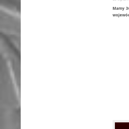
Mamy 36
wojewó