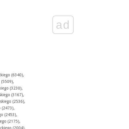
ad
kiego (6340),
 (5509),
kiego (3230),
skiego (3167),
skiego (2536),
o (2473),
go (2453),
ego (2175),
ckiego (2004),