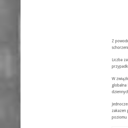
Z powodu
schorzen
Liczba z
przypadk
W związk
globalna
dziennyc
Jednocze
zakazen 
poziomu 