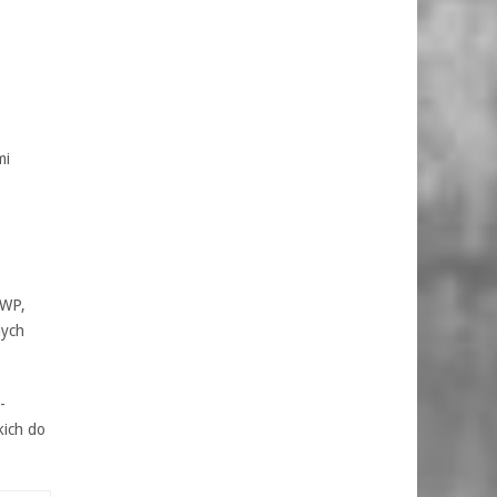
mi
EWP,
nych
-
kich do