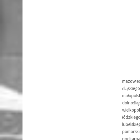
mazowiec
śląskiego
małopols
dolnoślą
wielkopol
łódzkieg
lubelskie
pomorski
podkarpa