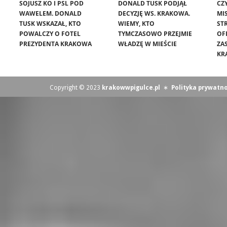
SOJUSZ KO I PSL POD
DONALD TUSK PODJĄŁ
CZ
WAWELEM. DONALD
DECYZJĘ WS. KRAKOWA.
MIS
TUSK WSKAZAŁ, KTO
WIEMY, KTO
ST
POWALCZY O FOTEL
TYMCZASOWO PRZEJMIE
OF
PREZYDENTA KRAKOWA
WŁADZĘ W MIEŚCIE
ZA
KR
Copyright © 2023
krakowwpigulce.pl
∗
Polityka prywatno