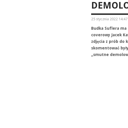
DEMOLO
25 stycznia 2022 14:47
Budka Suflera ma 
coverowy Jacek Ka
zdjęcia z prób do 
skomentować były
„smutne demolow