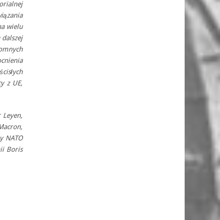
orialnej
iązania
a wielu
 dalszej
romnych
cnienia
cisłych
cy z UE,
 Leyen,
Macron,
ny NATO
ii Boris