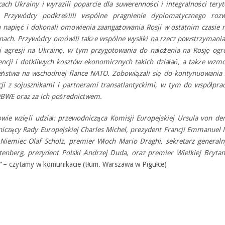
cach Ukrainy i wyrazili poparcie dla suwerenności i integralności teryt
. Przywódcy podkreślili wspólne pragnienie dyplomatycznego rozw
 napięć i dokonali omowienia zaangażowania Rosji w ostatnim czasie n
znach. Przywódcy omówili także wspólne wysiłki na rzecz powstrzymania
ej agresji na Ukrainę, w tym przygotowania do nałożenia na Rosję og
ncji i dotkliwych kosztów ekonomicznych takich działań, a także wzmo
eństwa na wschodniej flance NATO. Zobowiązali się do kontynuowania ś
cji z sojusznikami i partnerami transatlantyckimi, w tym do współpra
BWE oraz za ich pośrednictwem.
ie wzięli udział: przewodnicząca Komisji Europejskiej Ursula von der
iczący Rady Europejskiej Charles Michel, prezydent Francji Emmanuel 
 Niemiec Olaf Scholz, premier Włoch Mario Draghi, sekretarz general
ltenberg, prezydent Polski Andrzej Duda, oraz premier Wielkiej Brytan
”
– czytamy w komunikacie (tłum. Warszawa w Pigułce)