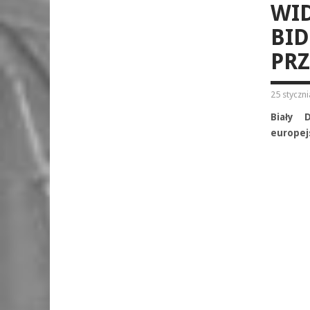
WI
BID
PR
25 styczn
Biały 
europej