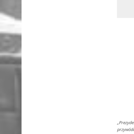
„Prezyde
przywódc