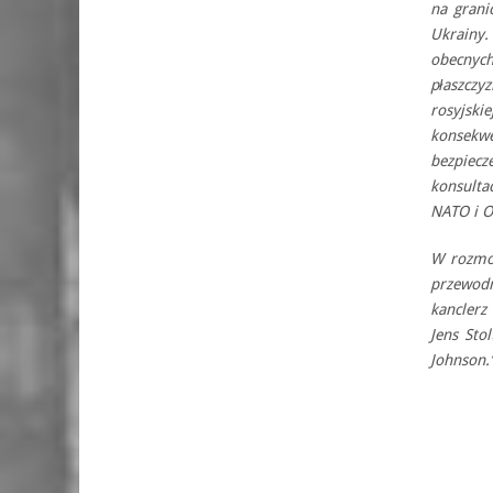
na grani
Ukrainy
obecnych
płaszczy
rosyjski
konsekwe
bezpiecz
konsulta
NATO i O
W rozmow
przewodn
kanclerz
Jens Sto
Johnson.