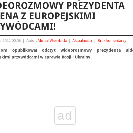
DEOROZMOWY PREZYDENTA
ENA Z EUROPEJSKIMI
ZYWÓDCAMI!
ia 2022 00:58
|
Autor:
Michał Wierzbicki
|
Aktualności
|
Brak komentarzy
|
Dom opublikował odczyt wideorozmowy prezydenta Bi
skimi przywódcami w sprawie Rosji i Ukrainy.
ad