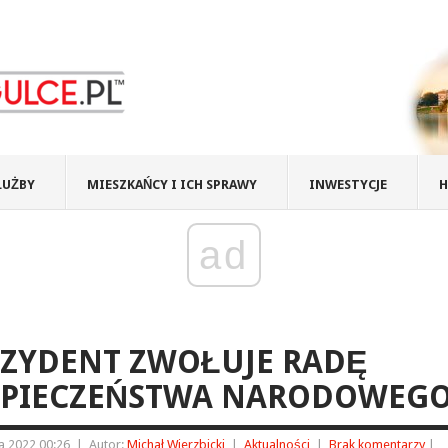
ŁUŻBY
MIESZKAŃCY I ICH SPRAWY
INWESTYCJE
H
ad
EZYDENT ZWOŁUJE RADĘ
ZPIECZEŃSTWA NARODOWEG
ia 2022 00:26
|
Autor:
Michał Wierzbicki
|
Aktualności
|
Brak komentarzy
|