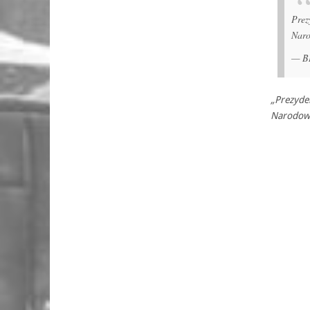
Pre
Nar
— B
„Prezyde
Narodow