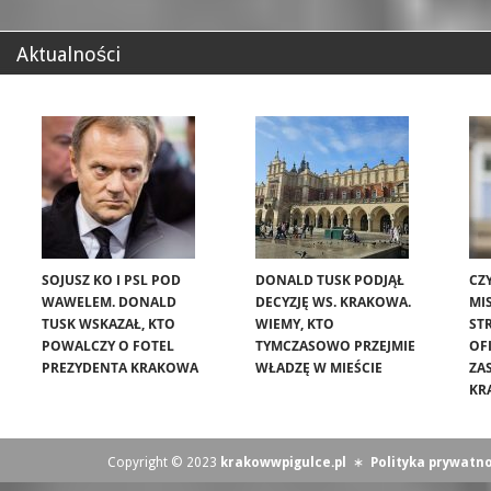
Aktualności
SOJUSZ KO I PSL POD
DONALD TUSK PODJĄŁ
CZ
WAWELEM. DONALD
DECYZJĘ WS. KRAKOWA.
MIS
TUSK WSKAZAŁ, KTO
WIEMY, KTO
ST
POWALCZY O FOTEL
TYMCZASOWO PRZEJMIE
OF
PREZYDENTA KRAKOWA
WŁADZĘ W MIEŚCIE
ZA
KR
Copyright © 2023
krakowwpigulce.pl
∗
Polityka prywatno