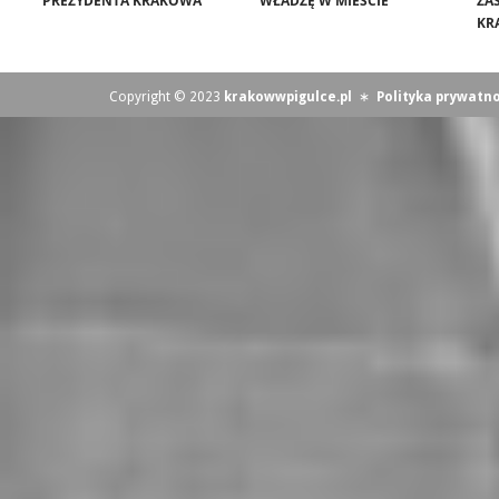
PREZYDENTA KRAKOWA
WŁADZĘ W MIEŚCIE
ZA
KR
Copyright © 2023
krakowwpigulce.pl
∗
Polityka prywatno