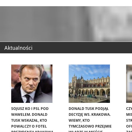
Aktualności
SOJUSZ KO I PSL POD
DONALD TUSK PODJĄŁ
CZ
WAWELEM. DONALD
DECYZJĘ WS. KRAKOWA.
MIS
TUSK WSKAZAŁ, KTO
WIEMY, KTO
ST
POWALCZY O FOTEL
TYMCZASOWO PRZEJMIE
OF