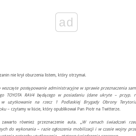
ad
zanin nie krył oburzenia listem, który otrzymał.
o wszczęte postępowanie administracyjne w sprawie przeznaczenia sa
go TOYOTA RAV4 będącego w posiadaniu (dane ukryte – przyp. r
 w użytkowanie na rzecz 1 Podlaskiej Brygady Obrony Terytori
oku
– czytamy w liście, który opublikował Pan Piotr na Twitterze.
 zawarto również przeznaczenie auta. „
W ramach świadczeń rzec
ych do wykonania – razie ogłoszenia mobilizacji i w czasie wojny prz
 ustania potrzeby użytkowania – etatowe świadczenia rzeczowe
„.