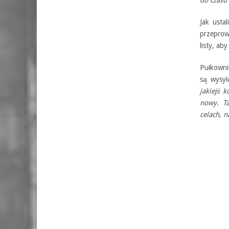
Jak ustal
przeprow
listy, ab
Pułkownik
są wysy
jakiejś k
nowy. T
celach, 