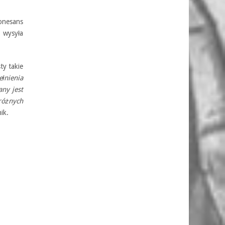
konesans
 wysyła
ty takie
łnienia
any jest
różnych
ik.