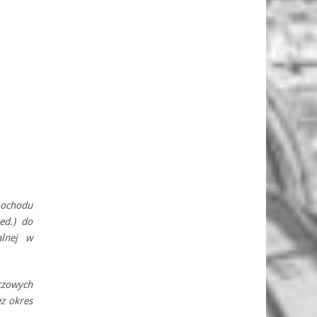
mochodu
ed.) do
alnej w
zowych
ez okres