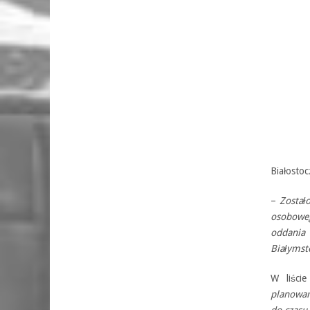
Białostoc
–
Został
osobowe
oddania
Białymst
W liście
planowan
do czasu