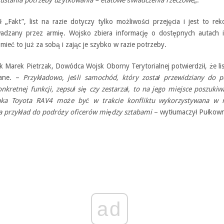
ił „Fakt”, list na razie dotyczy tylko możliwości przejęcia i jest to re
adzany przez armię. Wojsko zbiera informację o dostępnych autach i
y mieć to już za sobą i zając je szybko w razie potrzeby.
 Marek Pietrzak, Dowódca Wojsk Oborny Terytorialnej potwierdził, że lis
łane. –
Przykładowo, jeśli samochód, który został przewidziany do pe
onkretnej funkcji, zepsuł się czy zestarzał, to na jego miejsce poszukiw
aka Toyota RAV4 może być w trakcie konfliktu wykorzystywana w 
na przykład do podróży oficerów między sztabami
– wytłumaczył Pułkown
ad