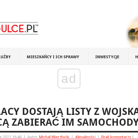
ŁUŻBY
MIESZKAŃCY I ICH SPRAWY
INWESTYCJE
H
ad
ACY DOSTAJĄ LISTY Z WOJSKA
CĄ ZABIERAĆ IM SAMOCHOD
ia 2022 16:46
|
Autor:
Michał Wierzbicki
|
Aktualności
|
Brak komentarzy
|