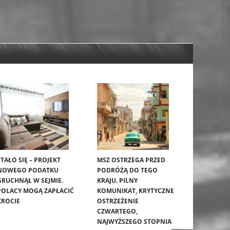
STAŁO SIĘ – PROJEKT
MSZ OSTRZEGA PRZED
NOWEGO PODATKU
PODRÓŻĄ DO TEGO
GRUCHNĄŁ W SEJMIE.
KRAJU. PILNY
POLACY MOGĄ ZAPŁACIĆ
KOMUNIKAT, KRYTYCZNE
KROCIE
OSTRZEŻENIE
CZWARTEGO,
NAJWYŻSZEGO STOPNIA