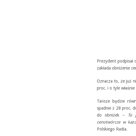
Prezydent podpisał 
zakłada obniżenie ce
Oznacza to, że już 
proc. i o tyle właśn
Tańsze będzie rów
spadnie z 28 proc. d
do obniżek –
To 
cenotwórcze w każd
Polskiego Radia.