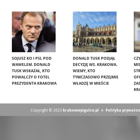
SOJUSZ KO I PSL POD
DONALD TUSK PODJĄŁ
CZ
WAWELEM. DONALD
DECYZJĘ WS. KRAKOWA.
MIS
TUSK WSKAZAŁ, KTO
WIEMY, KTO
ST
POWALCZY O FOTEL
TYMCZASOWO PRZEJMIE
OF
PREZYDENTA KRAKOWA
WŁADZĘ W MIEŚCIE
ZA
KR
Copyright © 2023
krakowwpigulce.pl
∗
Polityka prywatno