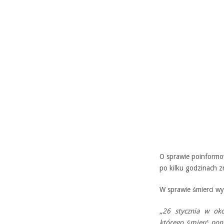
O sprawie poinformow
po kilku godzinach zn
W sprawie śmierci wy
„26 stycznia w oko
którego śmierć poni