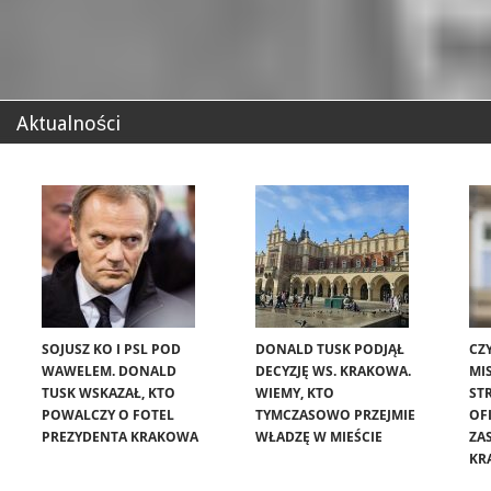
Aktualności
SOJUSZ KO I PSL POD
DONALD TUSK PODJĄŁ
CZ
WAWELEM. DONALD
DECYZJĘ WS. KRAKOWA.
MIS
TUSK WSKAZAŁ, KTO
WIEMY, KTO
ST
POWALCZY O FOTEL
TYMCZASOWO PRZEJMIE
OF
PREZYDENTA KRAKOWA
WŁADZĘ W MIEŚCIE
ZA
KR